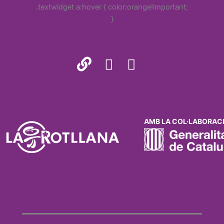
.textwidget a:hover { color:orange!important;
}
AMB LA COL·LABORACI