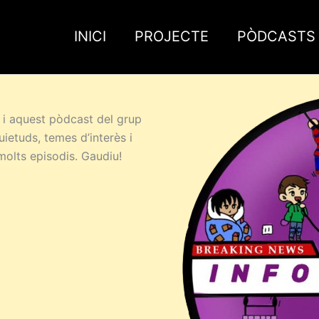
INICI
PROJECTE
PÒDCASTS
i aquest pòdcast del grup
ietuds, temes d’interès i
molts episodis. Gaudiu!