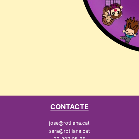
CONTACTE
jose@rotllana.cat
sara@rotllana.cat
93 397 05 85